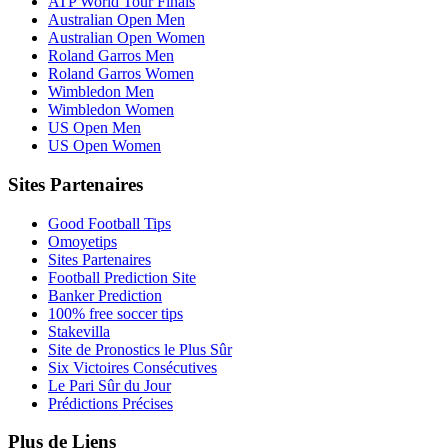
ATP World Tour Finals
Australian Open Men
Australian Open Women
Roland Garros Men
Roland Garros Women
Wimbledon Men
Wimbledon Women
US Open Men
US Open Women
Sites Partenaires
Good Football Tips
Omoyetips
Sites Partenaires
Football Prediction Site
Banker Prediction
100% free soccer tips
Stakevilla
Site de Pronostics le Plus Sûr
Six Victoires Consécutives
Le Pari Sûr du Jour
Prédictions Précises
Plus de Liens