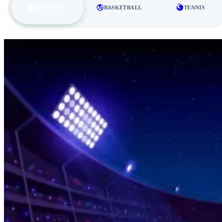
FOOTBALL
BASKETBALL
TENNIS