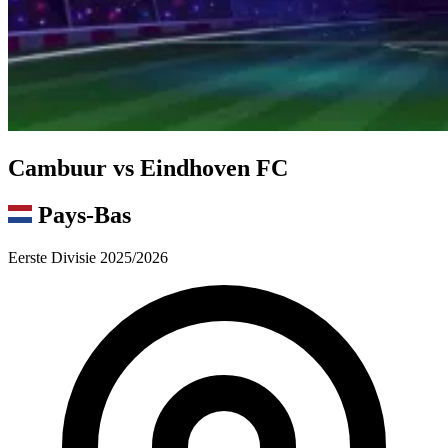
Cambuur vs Eindhoven FC
Pays-Bas
Eerste Divisie 2025/2026