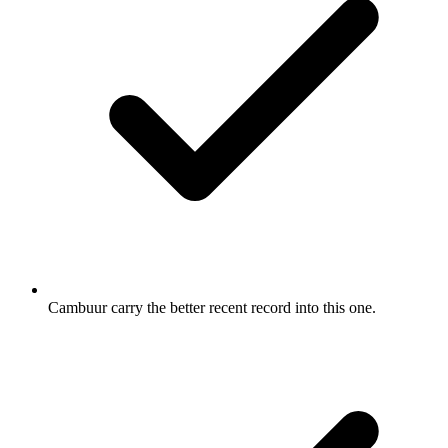
Cambuur carry the better recent record into this one.