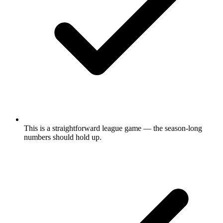
This is a straightforward league game — the season-long
numbers should hold up.