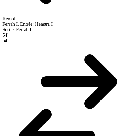
Rempl
Ferrah I.
Entrée: Henstra I.
Sortie: Ferrah I.
54'
54'