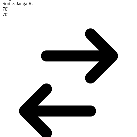
Sortie: Janga R.
70'
70'