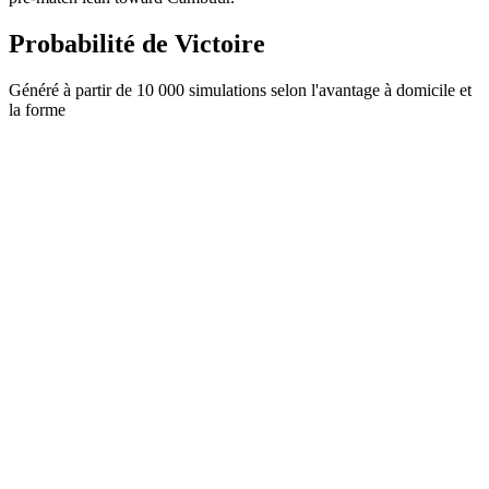
Probabilité de Victoire
Généré à partir de 10 000 simulations selon l'avantage à domicile et
la forme