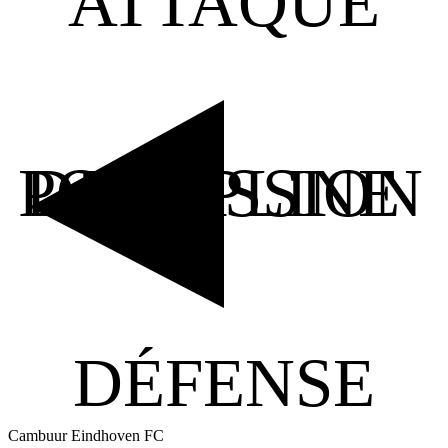
ATTAQUE
POSSESSION
DISCIPLINE
DÉFENSE
Cambuur
Eindhoven FC