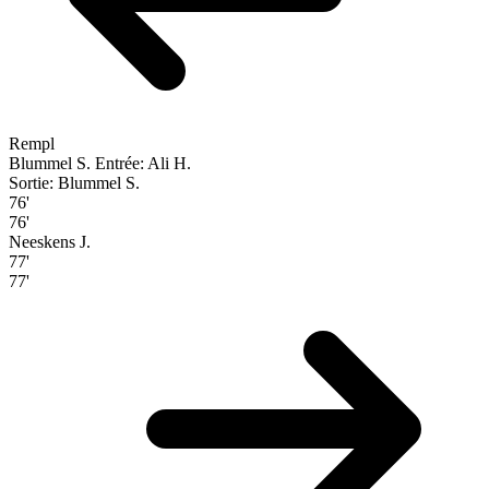
Rempl
Blummel S.
Entrée: Ali H.
Sortie: Blummel S.
76'
76'
Neeskens J.
77'
77'