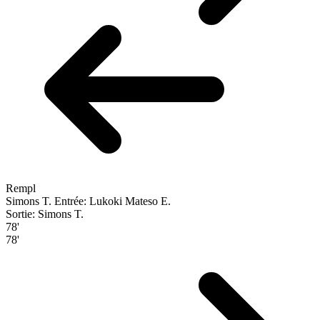
Rempl
Simons T.
Entrée: Lukoki Mateso E.
Sortie: Simons T.
78'
78'