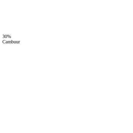
30%
Cambuur