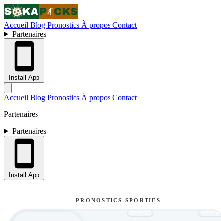
Accueil
Blog
Pronostics
À propos
Contact
Partenaires
Install App
Accueil
Blog
Pronostics
À propos
Contact
Partenaires
Partenaires
Install App
PRONOSTICS SPORTIFS
NOUVEAU
NOUVEA