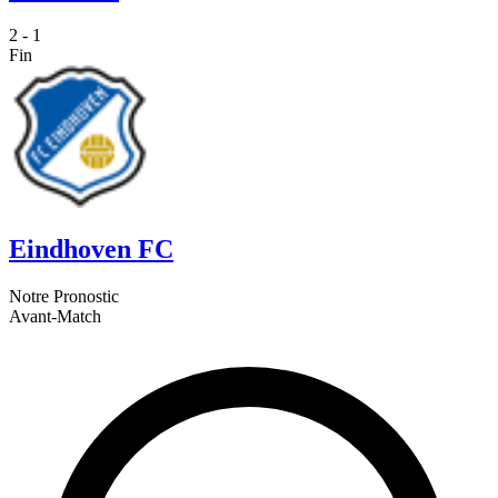
2
-
1
Fin
Eindhoven FC
Notre Pronostic
Avant-Match