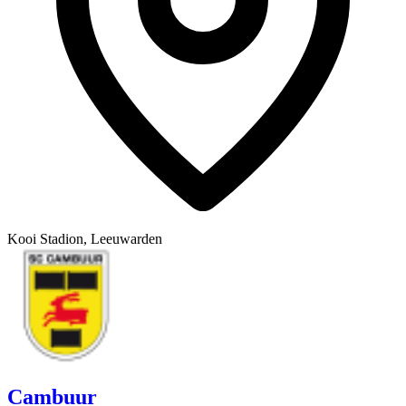
Kooi Stadion, Leeuwarden
Cambuur