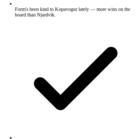
Form's been kind to Kopavogur lately — more wins on the
board than Njardvik.