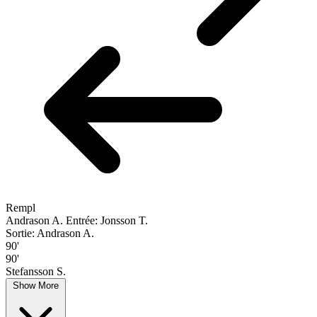
Rempl
Andrason A.
Entrée: Jonsson T.
Sortie: Andrason A.
90'
90'
Stefansson S.
Show More