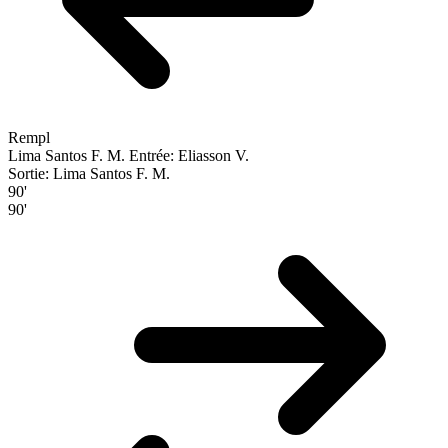
Rempl
Lima Santos F. M.
Entrée: Eliasson V.
Sortie: Lima Santos F. M.
90'
90'