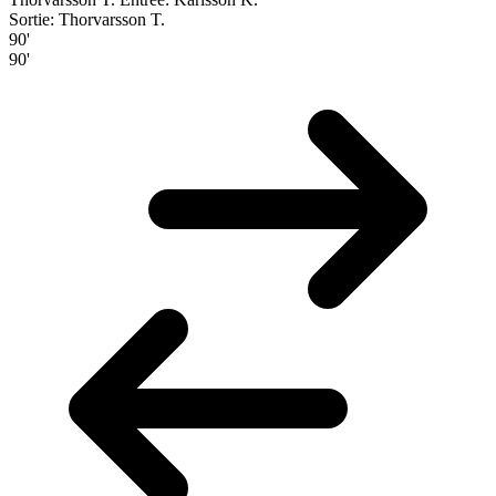
Sortie: Thorvarsson T.
90'
90'