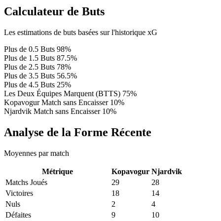
Calculateur de Buts
Les estimations de buts basées sur l'historique xG
Plus de 0.5 Buts
98%
Plus de 1.5 Buts
87.5%
Plus de 2.5 Buts
78%
Plus de 3.5 Buts
56.5%
Plus de 4.5 Buts
25%
Les Deux Équipes Marquent (BTTS)
75%
Kopavogur Match sans Encaisser
10%
Njardvik Match sans Encaisser
10%
Analyse de la Forme Récente
Moyennes par match
Métrique
Kopavogur
Njardvik
Matchs Joués
29
28
Victoires
18
14
Nuls
2
4
Défaites
9
10