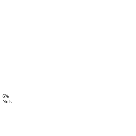
6%
Nuls