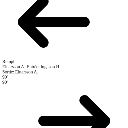
Rempl
Einarsson A.
Entrée: Ingason H.
Sortie: Einarsson A.
90'
90'