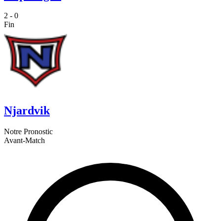
2
-
0
Fin
Njardvik
Notre Pronostic
Avant-Match