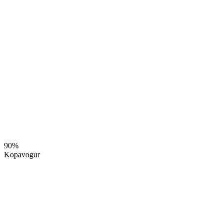
90%
Kopavogur