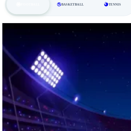
FOOTBALL
BASKETBALL
TENNIS