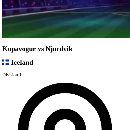
Kopavogur vs Njardvik
Iceland
Division 1