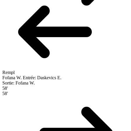
Rempl
Fofana W.
Entrée: Daskevics E.
Sortie: Fofana W.
58'
58'