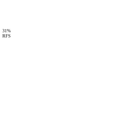
31%
RFS