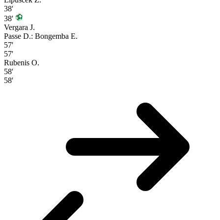
38'
38'
Vergara J.
Passe D.: Bongemba E.
57'
57'
Rubenis O.
58'
58'