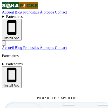
Accueil
Blog
Pronostics
À propos
Contact
Partenaires
Install App
Accueil
Blog
Pronostics
À propos
Contact
Partenaires
Partenaires
Install App
PRONOSTICS SPORTIFS
NOUVEAU
NOUVEA