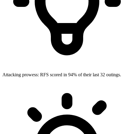
Attacking prowess: RFS scored in 94% of their last 32 outings.