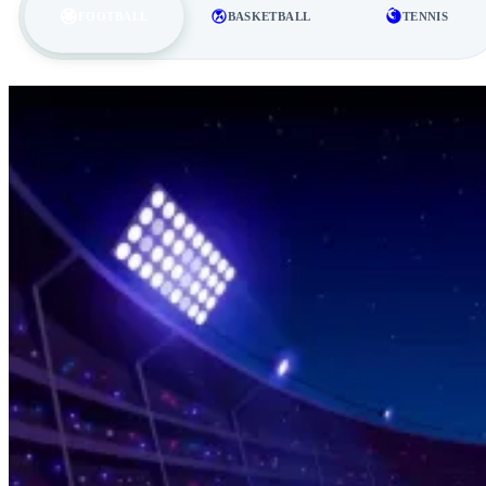
FOOTBALL
BASKETBALL
TENNIS