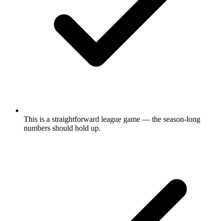
This is a straightforward league game — the season-long
numbers should hold up.