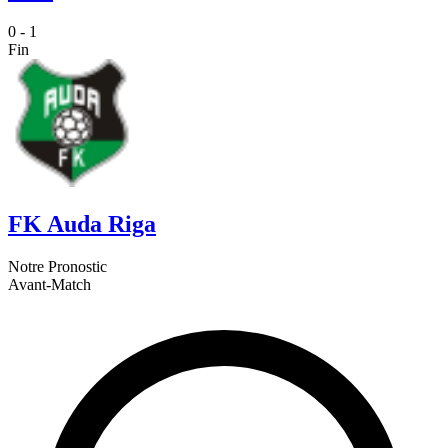
0
-
1
Fin
FK Auda Riga
Notre Pronostic
Avant-Match