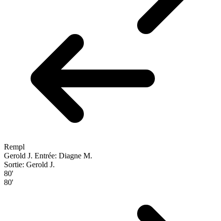
Rempl
Gerold J.
Entrée: Diagne M.
Sortie: Gerold J.
80'
80'