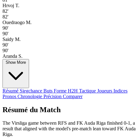
Hrvoj T.
82'
82'
Ouedraogo M.
90'
90'
Saidy M.
90'
90'
Aranda S.
Show More
Résumé
Siegchance
Buts
Forme
H2H
Tactique
Joueurs
Indices
Pronos
Chronologie
Précision
Comparer
Résumé du Match
The Virsliga game between RFS and FK Auda Riga finished 0-1, a
result that aligned with the model's pre-match lean toward FK Auda
Riga.