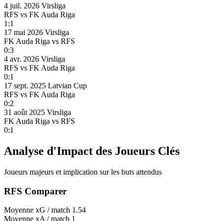
4 juil. 2026
Virsliga
RFS
vs
FK Auda Riga
1:1
17 mai 2026
Virsliga
FK Auda Riga
vs
RFS
0:3
4 avr. 2026
Virsliga
RFS
vs
FK Auda Riga
0:1
17 sept. 2025
Latvian Cup
RFS
vs
FK Auda Riga
0:2
31 août 2025
Virsliga
FK Auda Riga
vs
RFS
0:1
Analyse d'Impact des Joueurs Clés
Joueurs majeurs et implication sur les buts attendus
RFS Comparer
Moyenne xG / match
1.54
Moyenne xA / match
1