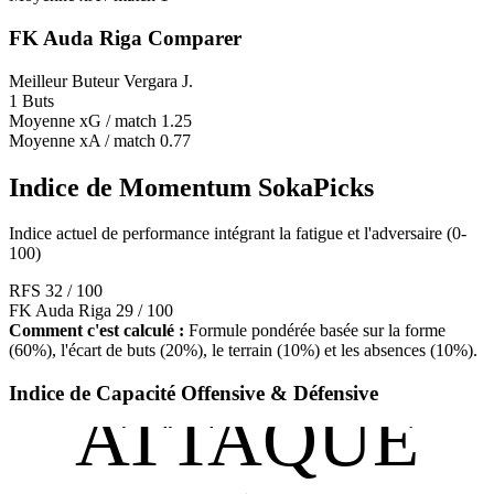
FK Auda Riga Comparer
Meilleur Buteur
Vergara J.
1 Buts
Moyenne xG / match
1.25
Moyenne xA / match
0.77
Indice de Momentum SokaPicks
Indice actuel de performance intégrant la fatigue et l'adversaire (0-
100)
RFS
32 / 100
FK Auda Riga
29 / 100
Comment c'est calculé :
Formule pondérée basée sur la forme
(60%), l'écart de buts (20%), le terrain (10%) et les absences (10%).
Indice de Capacité Offensive & Défensive
ATTAQUE