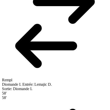
Rempl
Diomande I.
Entrée: Lemajic D.
Sortie: Diomande I.
58'
58'