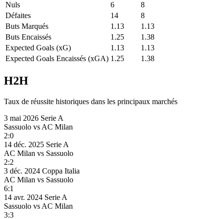
Nuls
6
8
Défaites
14
8
Buts Marqués
1.13
1.13
Buts Encaissés
1.25
1.38
Expected Goals (xG)
1.13
1.13
Expected Goals Encaissés (xGA)
1.25
1.38
H2H
Taux de réussite historiques dans les principaux marchés
3 mai 2026
Serie A
Sassuolo
vs
AC Milan
2:0
14 déc. 2025
Serie A
AC Milan
vs
Sassuolo
2:2
3 déc. 2024
Coppa Italia
AC Milan
vs
Sassuolo
6:1
14 avr. 2024
Serie A
Sassuolo
vs
AC Milan
3:3