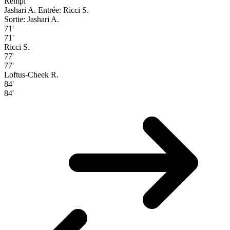
Rempl
Jashari A.
Entrée: Ricci S.
Sortie: Jashari A.
71'
71'
Ricci S.
77'
77'
Loftus-Cheek R.
84'
84'