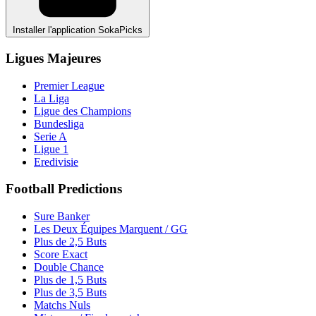
Installer l'application SokaPicks
Ligues Majeures
Premier League
La Liga
Ligue des Champions
Bundesliga
Serie A
Ligue 1
Eredivisie
Football Predictions
Sure Banker
Les Deux Équipes Marquent / GG
Plus de 2,5 Buts
Score Exact
Double Chance
Plus de 1,5 Buts
Plus de 3,5 Buts
Matchs Nuls