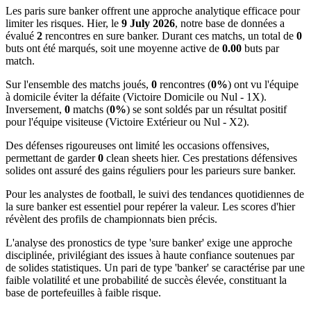
Les paris sure banker offrent une approche analytique efficace pour
limiter les risques. Hier, le
9 July 2026
, notre base de données a
évalué
2
rencontres en sure banker. Durant ces matchs, un total de
0
buts ont été marqués, soit une moyenne active de
0.00
buts par
match.
Sur l'ensemble des matchs joués,
0
rencontres (
0%
) ont vu l'équipe
à domicile éviter la défaite (Victoire Domicile ou Nul - 1X).
Inversement,
0
matchs (
0%
) se sont soldés par un résultat positif
pour l'équipe visiteuse (Victoire Extérieur ou Nul - X2).
Des défenses rigoureuses ont limité les occasions offensives,
permettant de garder
0
clean sheets hier. Ces prestations défensives
solides ont assuré des gains réguliers pour les parieurs sure banker.
Pour les analystes de football, le suivi des tendances quotidiennes de
la sure banker est essentiel pour repérer la valeur. Les scores d'hier
révèlent des profils de championnats bien précis.
L'analyse des pronostics de type 'sure banker' exige une approche
disciplinée, privilégiant des issues à haute confiance soutenues par
de solides statistiques. Un pari de type 'banker' se caractérise par une
faible volatilité et une probabilité de succès élevée, constituant la
base de portefeuilles à faible risque.