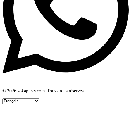
© 2026 sokapicks.com. Tous droits réservés.