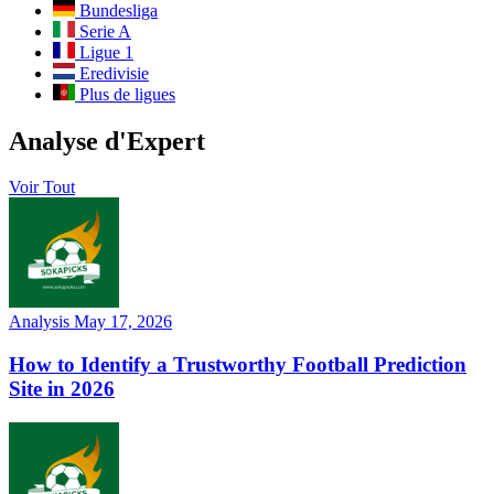
Bundesliga
Serie A
Ligue 1
Eredivisie
Plus de ligues
Analyse d'Expert
Voir Tout
Analysis
May 17, 2026
How to Identify a Trustworthy Football Prediction
Site in 2026