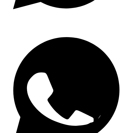
Cotes quotidiennes 1.50