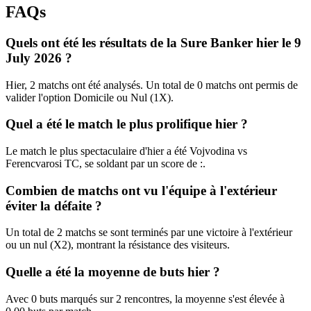
FAQs
Quels ont été les résultats de la Sure Banker hier le 9
July 2026 ?
Hier, 2 matchs ont été analysés. Un total de 0 matchs ont permis de
valider l'option Domicile ou Nul (1X).
Quel a été le match le plus prolifique hier ?
Le match le plus spectaculaire d'hier a été Vojvodina vs
Ferencvarosi TC, se soldant par un score de :.
Combien de matchs ont vu l'équipe à l'extérieur
éviter la défaite ?
Un total de 2 matchs se sont terminés par une victoire à l'extérieur
ou un nul (X2), montrant la résistance des visiteurs.
Quelle a été la moyenne de buts hier ?
Avec 0 buts marqués sur 2 rencontres, la moyenne s'est élevée à