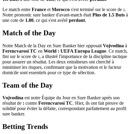
Le match entre
France
et
Morocco
s'est terminé sur le score de
:
.
Notre pronostic sure banker d'avant-match était
Plus de 1.5 Buts
à
une cote de
1.80
, ce qui s'est avéré
perdant
.
Match of the Day
Notre Match de la Day en Sure Banker hier opposait
Vojvodina
à
Ferencvarosi TC
en
World : UEFA Europa League
. Ce match,
fini sur le score de
:
, a illustré l'importance de la discipline tactique
pour assurer un résultat. Les deux entraîneurs ont cherché à
minimiser les risques, confirmant que la motivation et le facteur
domicile sont essentiels pour ce type de sélection.
Team of the Day
Vojvodina
est notre Équipe du Jour en Sure Banker après son
résultat de
:
contre
Ferencvarosi TC
. Hier, ils ont fait preuve de
solidité pour éviter la défaite, correspondant parfaitement au profil
sure banker.
Betting Trends