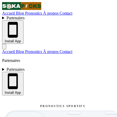
Accueil
Blog
Pronostics
À propos
Contact
Partenaires
Install App
Accueil
Blog
Pronostics
À propos
Contact
Partenaires
Partenaires
Install App
PRONOSTICS SPORTIFS
NOUVEAU
NOUVEA