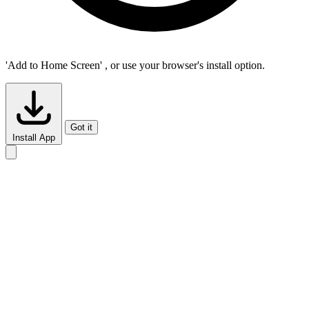
'Add to Home Screen'
, or use your browser's install option.
Got it
Install App