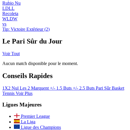
Rubio Nu
L
D
L
L
Recoleta
W
L
D
W
vs
Tip:
Victoire Extérieur (2)
Le Pari Sûr du Jour
Voir Tout
Aucun match disponible pour le moment.
Conseils Rapides
1X2
Nul
Les 2 Marquent
+/- 1.5 Buts
+/- 2.5 Buts
Pari Sûr
Basket
Tennis
Voir Plus
Ligues Majeures
Premier League
La Liga
Ligue des Champions