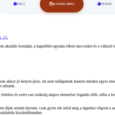
KOSÁRLABDA
FOCI
TENISZ
n. 13.
k aktuális formáját, a legutóbbi egymás elleni meccseket és a változó 
sek akkor jó helyen jársz. mi nem találgatunk hanem minden egyes mec
et adnánk.
 érdekes és ezért van szükség alapos elemzésre fogadás előtt. néha a 
tett díjak semmi ilyesmi. csak gyere ide nézd meg a tippeket végezd a 
osárlabda kiszámíthatatlan.