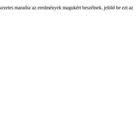
kezetes maradsz az eredmények magukért beszélnek. jelöld be ezt az