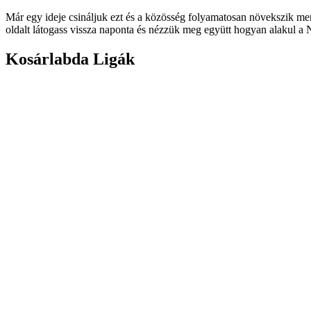
Már egy ideje csináljuk ezt és a közösség folyamatosan növekszik m
oldalt látogass vissza naponta és nézzük meg együtt hogyan alakul a
Kosárlabda Ligák