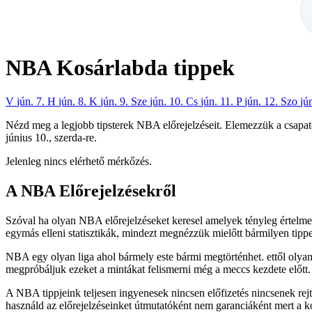
NBA
Kosárlabda tippek
V
jún. 7.
H
jún. 8.
K
jún. 9.
Sze
jún. 10.
Cs
jún. 11.
P
jún. 12.
Szo
jú
Nézd meg a legjobb tipsterek NBA előrejelzéseit. Elemezzük a csapato
június 10., szerda-re.
Jelenleg nincs elérhető mérkőzés.
A NBA Előrejelzésekről
Szóval ha olyan NBA előrejelzéseket keresel amelyek tényleg értelme
egymás elleni statisztikák, mindezt megnézzük mielőtt bármilyen tipp
NBA egy olyan liga ahol bármely este bármi megtörténhet. ettől olyan
megpróbáljuk ezeket a mintákat felismerni még a meccs kezdete előtt.
A NBA tippjeink teljesen ingyenesek nincsen előfizetés nincsenek rej
használd az előrejelzéseinket útmutatóként nem garanciáként mert a k