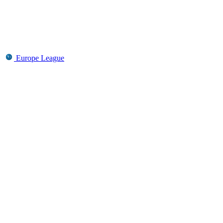
Europe League