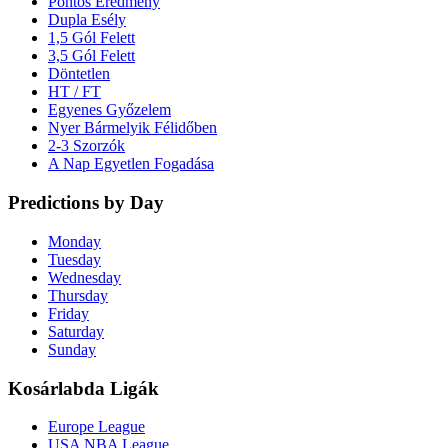
Pontos Eredmény
Dupla Esély
1,5 Gól Felett
3,5 Gól Felett
Döntetlen
HT / FT
Egyenes Győzelem
Nyer Bármelyik Félidőben
2-3 Szorzók
A Nap Egyetlen Fogadása
Predictions by Day
Monday
Tuesday
Wednesday
Thursday
Friday
Saturday
Sunday
Kosárlabda Ligák
Europe League
USA NBA League