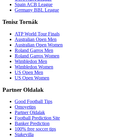
Spain ACB League
Germany BBL League
Tenisz Tornák
ATP World Tour Finals
Australian Open Men
Australian Open Women
Roland Garros Men
Roland Garros Women
Wimbledon Men
Wimbledon Women
US Open Men
US Open Women
Partner Oldalak
Good Football Tips
Omoyetips
Partner Oldalak
Football Prediction Site
Banker Prediction
100% free soccer tips
Stakevilla