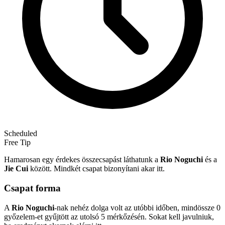
Scheduled
Free Tip
Hamarosan egy érdekes összecsapást láthatunk a
Rio Noguchi
és a
Jie Cui
között. Mindkét csapat bizonyítani akar itt.
Csapat forma
A
Rio Noguchi
-nak nehéz dolga volt az utóbbi időben, mindössze 0
győzelem-et gyűjtött az utolsó 5 mérkőzésén. Sokat kell javulniuk,