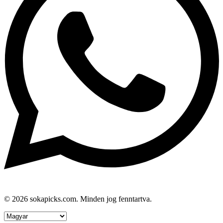
© 2026 sokapicks.com. Minden jog fenntartva.