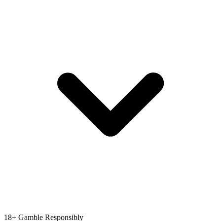
18+
Gamble Responsibly