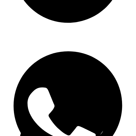
Telegram csatorna