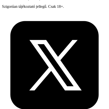
Szigorúan tájékoztató jellegű. Csak 18+.