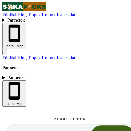
Főoldal
Blog
Tippek
Rólunk
Kapcsolat
Partnerek
Install App
Főoldal
Blog
Tippek
Rólunk
Kapcsolat
Partnerek
Partnerek
Install App
SPORT TIPPEK
Ú
ÚJ