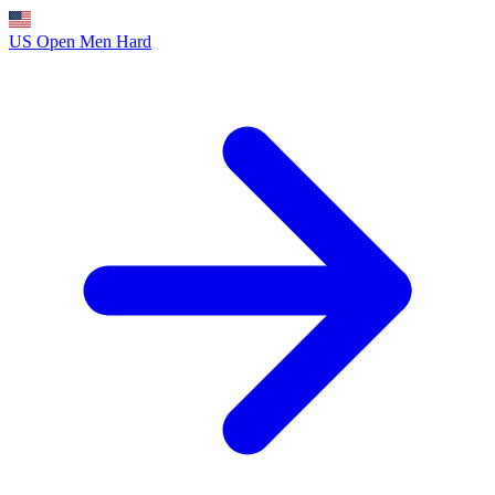
US Open Men
Hard