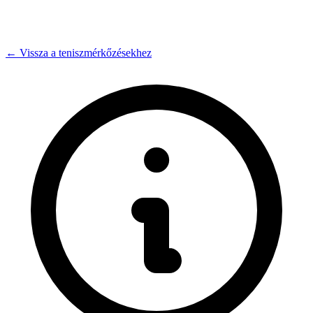
← Vissza a teniszmérkőzésekhez