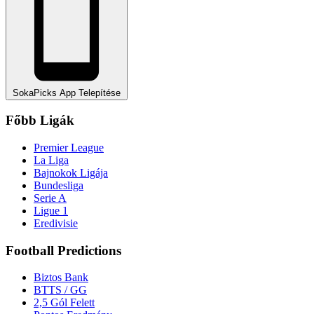
SokaPicks App Telepítése
Főbb Ligák
Premier League
La Liga
Bajnokok Ligája
Bundesliga
Serie A
Ligue 1
Eredivisie
Football Predictions
Biztos Bank
BTTS / GG
2,5 Gól Felett