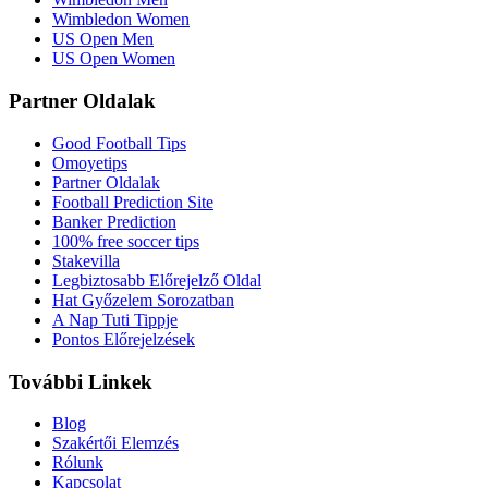
Wimbledon Women
US Open Men
US Open Women
Partner Oldalak
Good Football Tips
Omoyetips
Partner Oldalak
Football Prediction Site
Banker Prediction
100% free soccer tips
Stakevilla
Legbiztosabb Előrejelző Oldal
Hat Győzelem Sorozatban
A Nap Tuti Tippje
Pontos Előrejelzések
További Linkek
Blog
Szakértői Elemzés
Rólunk
Kapcsolat