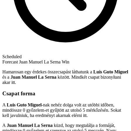
Scheduled
Forecast
Juan Manuel La Serna Win
Hamarosan egy érdekes összecsapást láthatunk a
Luis Guto Miguel
és a
Juan Manuel La Serna
között. Mindkét csapat bizonyítani
akar itt.
Csapat forma
A
Luis Guto Miguel
-nak nehéz dolga volt az utóbbi időben,
mindössze 0 győzelem-et gyűjtött az utolsó 5 mérkőzésén. Sokat
kell javulniuk, ha eredményt akarnak elérni itt.
A
Juan Manuel La Serna
küzd, hogy megtalálja a formáját,
mindössze 0 győzelem-et szerezve az utolsó 5 meccsén. Nagy