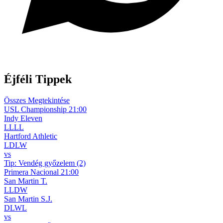
WhatsApp csatorna
Éjféli Tippek
Összes Megtekintése
USL Championship
21:00
Indy Eleven
L
L
L
L
Hartford Athletic
L
D
L
W
vs
Tip:
Vendég győzelem (2)
Primera Nacional
21:00
San Martin T.
L
L
D
W
San Martin S.J.
D
L
W
L
vs