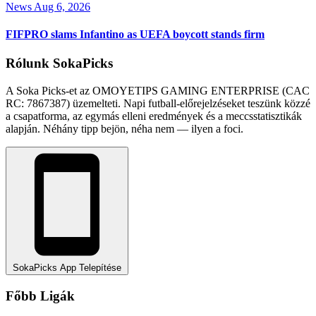
News
Aug 6, 2026
FIFPRO slams Infantino as UEFA boycott stands firm
Rólunk SokaPicks
A Soka Picks-et az OMOYETIPS GAMING ENTERPRISE (CAC
RC: 7867387) üzemelteti. Napi futball-előrejelzéseket teszünk közzé
a csapatforma, az egymás elleni eredmények és a meccsstatisztikák
alapján. Néhány tipp bejön, néha nem — ilyen a foci.
SokaPicks App Telepítése
Főbb Ligák