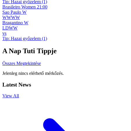
Tip:
Hazai győzelem (1)
Brasileiro Women
21:00
Sao Paulo W
W
W
W
W
Bragantino W
L
D
W
W
vs
Tip:
Hazai győzelem (1)
A Nap Tuti Tippje
Összes Megtekintése
Jelenleg nincs elérhető mérkőzés.
Latest News
View All