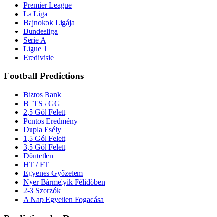
Premier League
La Liga
Bajnokok Ligája
Bundesliga
Serie A
Ligue 1
Eredivisie
Football Predictions
Biztos Bank
BTTS / GG
2,5 Gól Felett
Pontos Eredmény
Dupla Esély
1,5 Gól Felett
3,5 Gól Felett
Döntetlen
HT / FT
Egyenes Győzelem
Nyer Bármelyik Félidőben
2-3 Szorzók
A Nap Egyetlen Fogadása