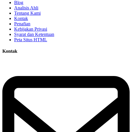
Blog
Analisis Ahli
Tentang Kami
Kontak
Penafian
Kebijakan Privasi
Syarat dan Ketentuan
Peta Situs HTML
Kontak