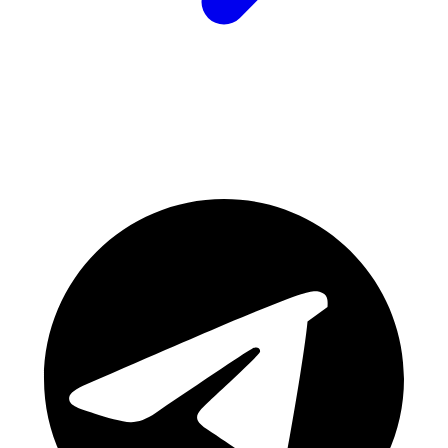
Bergabunglah dengan Komunitas Kami