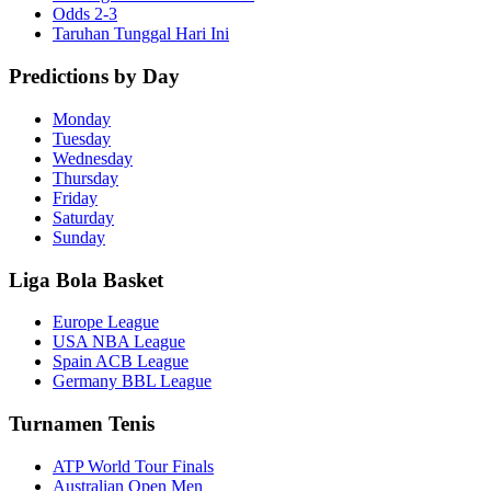
Odds 2-3
Taruhan Tunggal Hari Ini
Predictions by Day
Monday
Tuesday
Wednesday
Thursday
Friday
Saturday
Sunday
Liga Bola Basket
Europe League
USA NBA League
Spain ACB League
Germany BBL League
Turnamen Tenis
ATP World Tour Finals
Australian Open Men