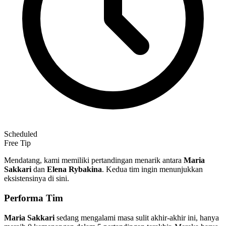
Scheduled
Free Tip
Mendatang, kami memiliki pertandingan menarik antara
Maria
Sakkari
dan
Elena Rybakina
. Kedua tim ingin menunjukkan
eksistensinya di sini.
Performa Tim
Maria Sakkari
sedang mengalami masa sulit akhir-akhir ini, hanya