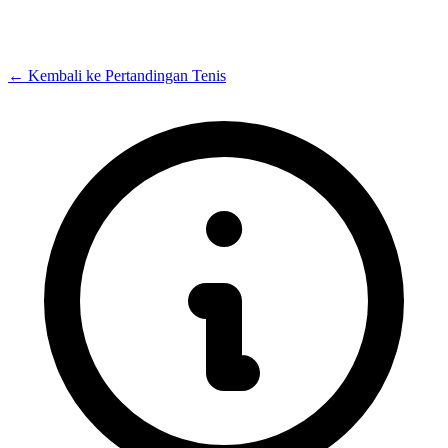
← Kembali ke Pertandingan Tenis