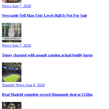
News
Aug 7, 2026
Newcastle Tell Man Utd: Lewis Hall Is Not For Sale
News
Aug 7, 2026
Toney charged with assault causing actual bodily harm
Transfer News
Aug 6, 2026
Real Madrid complete record Diomande deal at £120m