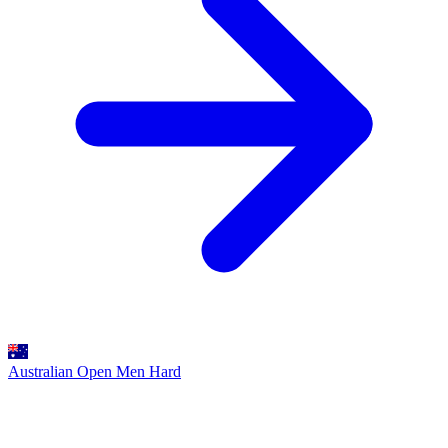
Australian Open Men
Hard