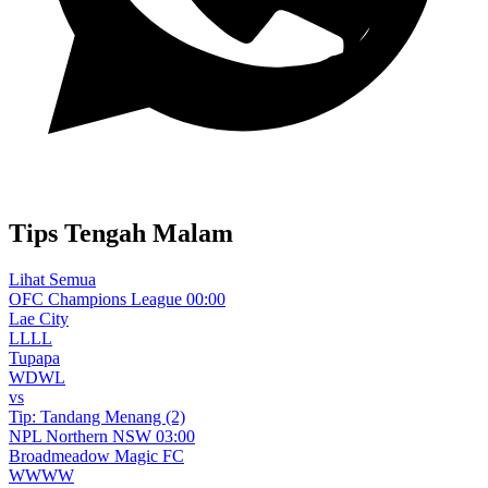
Saluran WhatsApp
Tips Tengah Malam
Lihat Semua
OFC Champions League
00:00
Lae City
L
L
L
L
Tupapa
W
D
W
L
vs
Tip:
Tandang Menang (2)
NPL Northern NSW
03:00
Broadmeadow Magic FC
W
W
W
W