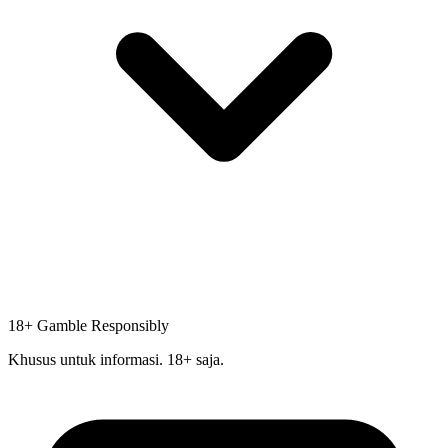
18+
Gamble Responsibly
Khusus untuk informasi. 18+ saja.