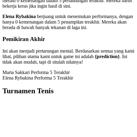
meraih 0 kemenangan dalam 5 pertandingan terakhir. Mereka harus
bekerja keras jika ingin hasil di sini.
Elena Rybakina
berjuang untuk menemukan performanya, dengan
hanya 0 kemenangan dalam 5 penampilan terakhir. Mereka akan
berada di bawah banyak tekanan di laga ini.
Pemikiran Akhir
Ini akan menjadi pertarungan mental. Berdasarkan semua yang kami
lihat, pilihan utama kami untuk game ini adalah
{prediction}
. Ini
tidak akan mudah, tapi di situlah nilainya!
Maria Sakkari Performa
5 Terakhir
Elena Rybakina Performa
5 Terakhir
Turnamen Tenis