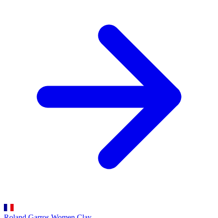
Roland Garros Women
Clay