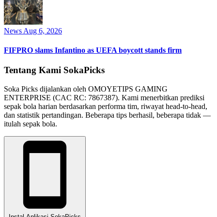
News
Aug 6, 2026
FIFPRO slams Infantino as UEFA boycott stands firm
Tentang Kami SokaPicks
Soka Picks dijalankan oleh OMOYETIPS GAMING
ENTERPRISE (CAC RC: 7867387). Kami menerbitkan prediksi
sepak bola harian berdasarkan performa tim, riwayat head-to-head,
dan statistik pertandingan. Beberapa tips berhasil, beberapa tidak —
itulah sepak bola.
Instal Aplikasi SokaPicks