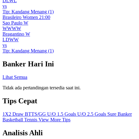
D
L
W
L
vs
Tip:
Kandang Menang (1)
Brasileiro Women
21:00
Sao Paulo W
W
W
W
W
Bragantino W
L
D
W
W
vs
Tip:
Kandang Menang (1)
Banker Hari Ini
Lihat Semua
Tidak ada pertandingan tersedia saat ini.
Tips Cepat
1X2
Draw
BTTS/GG
U/O 1.5 Goals
U/O 2.5 Goals
Sure Banker
Basketball
Tennis
View More Tips
Analisis Ahli