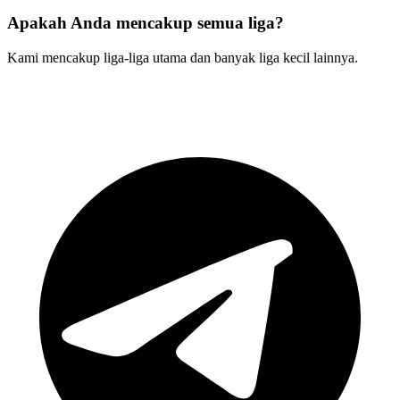
Apakah Anda mencakup semua liga?
Kami mencakup liga-liga utama dan banyak liga kecil lainnya.
Bergabunglah dengan Komunitas Kami