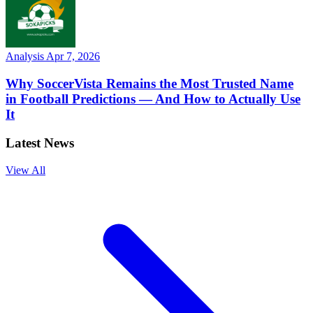
Analysis
Apr 7, 2026
Why SoccerVista Remains the Most Trusted Name
in Football Predictions — And How to Actually Use
It
Latest News
View All