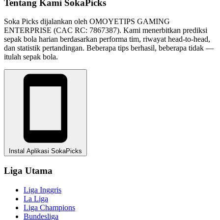
Tentang Kami SokaPicks
Soka Picks dijalankan oleh OMOYETIPS GAMING
ENTERPRISE (CAC RC: 7867387). Kami menerbitkan prediksi
sepak bola harian berdasarkan performa tim, riwayat head-to-head,
dan statistik pertandingan. Beberapa tips berhasil, beberapa tidak —
itulah sepak bola.
Instal Aplikasi SokaPicks
Liga Utama
Liga Inggris
La Liga
Liga Champions
Bundesliga