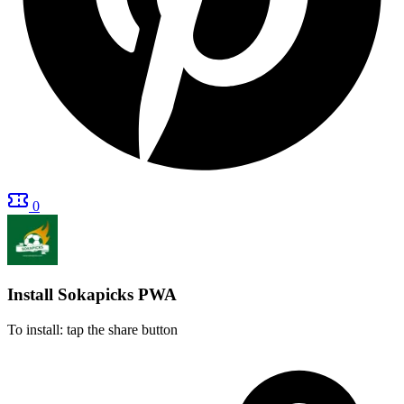
0
Install Sokapicks
PWA
To install: tap the share button