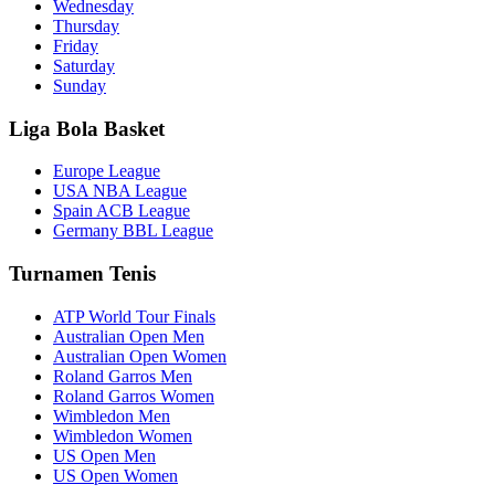
Wednesday
Thursday
Friday
Saturday
Sunday
Liga Bola Basket
Europe League
USA NBA League
Spain ACB League
Germany BBL League
Turnamen Tenis
ATP World Tour Finals
Australian Open Men
Australian Open Women
Roland Garros Men
Roland Garros Women
Wimbledon Men
Wimbledon Women
US Open Men
US Open Women