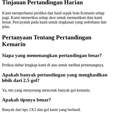
Tinjauan Pertandingan Harian
Kami memperbarui prediksi dan hasil sepak bola Kemarin setiap
pagi. Kami memeriksa setiap skor untuk memastikan data kami
benar. Percayalah pada kami untuk ringkasan yang sederhana dan
jelas.
Pertanyaan Tentang Pertandingan
Kemarin
Siapa yang memenangkan pertandingan besar?
Periksa daftar lengkap kami di atas untuk melihat pemenangnya.
Apakah banyak pertandingan yang menghasilkan
lebih dari 2.5 gol?
Ya, tim yang menyerang mencetak banyak gol kemarin.
Apakah tipsnya benar?
Banyak dari tips 1X2 dan gol kami yang berhasil.