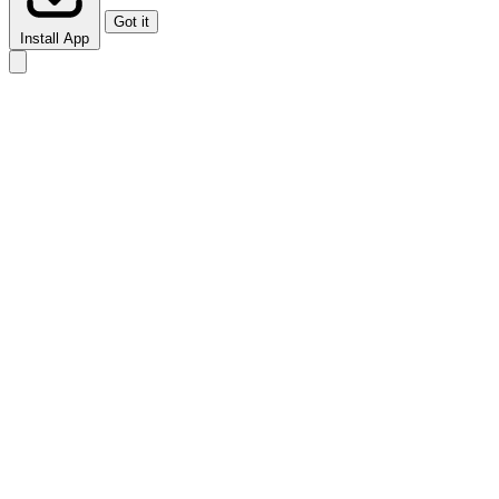
Got it
Install App