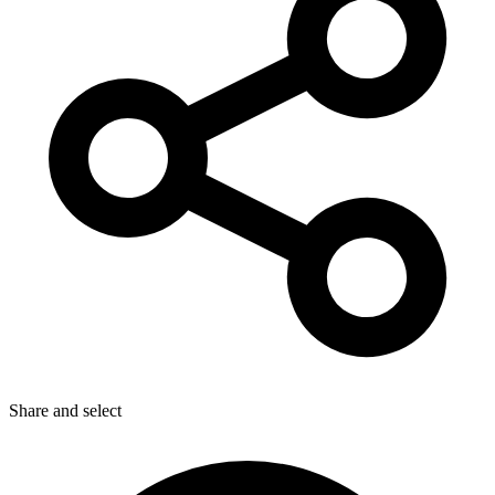
Share
and select