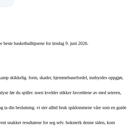
beste basketballtipsene for tirsdag 9. juni 2026.
 kamp skikkelig. form, skader, hjemmebanefordel, innbyrdes oppgjør,
yse før du spiller. noen kvelder stikker favorittene av med seieren,
 og ta din beslutning. vi sier alltid bruk spådommene våre som en guide
ekvent snakker resultatene for seg selv. bokmerk denne siden, kom