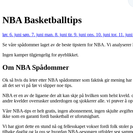
NBA
Basketballtips
lør.
6. juni
søn.
7. juni
man.
8. juni
tir.
9. juni
ons.
10. juni
tor.
11. jun
Se våre spådommer laget av de beste tipstern for NBA. Vi analyserer l
Ingen kamper tilgjengelig for øyeblikket.
Om NBA Spådommer
Ok så hvis du leter etter NBA spådommer som faktisk gir mening har d
alt det ser vi på før vi slipper noe tips.
NBA er en av de ligaene der alt kan skje på hvilken som helst kveld. d
andre kvelder overrasker underdogen og sjokkerer alle. vi prøver å o
Våre NBA-tips er helt gratis, ingen abonnement, ingen skjulte avgifter
ikke som en garanti fordi basketball er uforutsigbart.
Vi har gjort dette en stund nå og fellesskapet vokser fordi folk stoler
tilbake daglig og la oss se hvordan NBA-sesongen utfolder seg samm