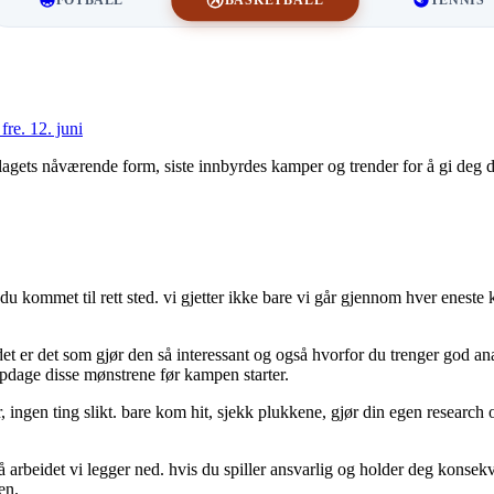
i
fre.
12. juni
agets nåværende form, siste innbyrdes kamper og trender for å gi deg de 
u kommet til rett sted. vi gjetter ikke bare vi går gjennom hver eneste
et er det som gjør den så interessant og også hvorfor du trenger god anal
ppdage disse mønstrene før kampen starter.
, ingen ting slikt. bare kom hit, sjekk plukkene, gjør din egen research
 på arbeidet vi legger ned. hvis du spiller ansvarlig og holder deg kons
en.