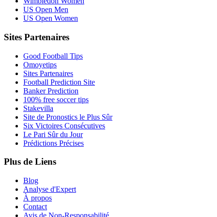
Wimbledon Women
US Open Men
US Open Women
Sites Partenaires
Good Football Tips
Omoyetips
Sites Partenaires
Football Prediction Site
Banker Prediction
100% free soccer tips
Stakevilla
Site de Pronostics le Plus Sûr
Six Victoires Consécutives
Le Pari Sûr du Jour
Prédictions Précises
Plus de Liens
Blog
Analyse d'Expert
À propos
Contact
Avis de Non-Responsabilité