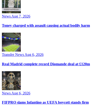
News
Aug 7, 2026
Toney charged with assault causing actual bodily harm
Transfer News
Aug 6, 2026
Real Madrid complete record Diomande deal at £120m
News
Aug 6, 2026
FIFPRO slams Infantino as UEFA boycott stands firm