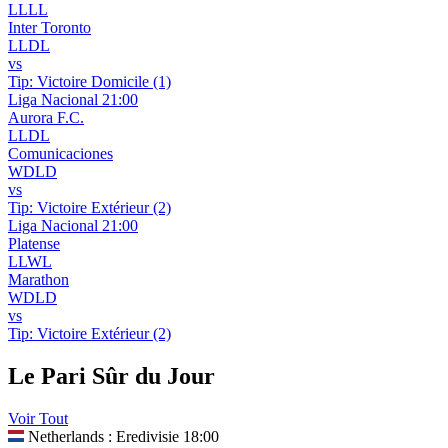
L
L
L
L
Inter Toronto
L
L
D
L
vs
Tip:
Victoire Domicile (1)
Liga Nacional
21:00
Aurora F.C.
L
L
D
L
Comunicaciones
W
D
L
D
vs
Tip:
Victoire Extérieur (2)
Liga Nacional
21:00
Platense
L
L
W
L
Marathon
W
D
L
D
vs
Tip:
Victoire Extérieur (2)
Le Pari Sûr du Jour
Voir Tout
Netherlands : Eredivisie
18:00