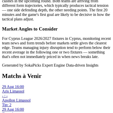
clashes in the upcoming round. Both teams are arriving from
different form trajectories, which typically produces tactical tension
— one side defending depth, the other needing points. The first 20
minutes and the game's first goal are likely to be decisive in how the
tactical plans adjust.
Market Angles to Consider
For Cyprus League 2026/2027 fixtures in Cyprus, monitoring recent
team news and form trends before markets settle gives the clearest
edge. Teams managing injury disruption tend to perform below their
recent average in the following one or two fixtures — something
that's often not immediately priced in when news breaks late.
Generated by SokaPicks Expert Engine
Data-driven Insights
Matchs à Venir
29 Aug 16:00
Aris Limassol
- : -
Apollon Limassol
Tip: 2
29 Aug 16:00