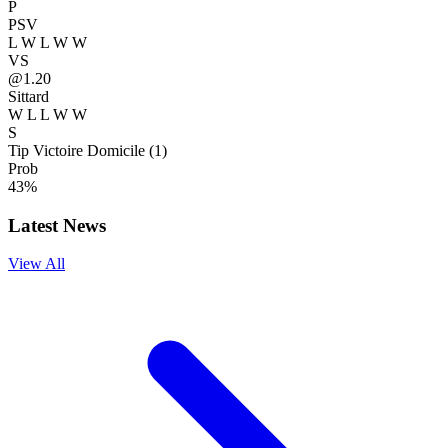
P
PSV
L
W
L
W
W
VS
@1.20
Sittard
W
L
L
W
W
S
Tip
Victoire Domicile (1)
Prob
43%
Latest News
View All