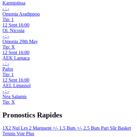
Karmiotissa
- : -
Omonia Aradippou
Tip: 1
12 Sept 16:00
Ol. Nicosia
- : -
Omonia 29th May
Tip: X
12 Sept 16:00
AEK Larnaca
- : -
Pafos
Tip: 1
12 Sept 16:00
AEL Limassol
- : -
Nea Salamis
Tip: X
Pronostics Rapides
1X2
Nul
Les 2 Marquent
+/- 1.5 Buts
+/- 2.5 Buts
Pari Sûr
Basket
Tennis
Voir Plus