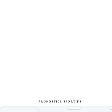
PRONOSTICS SPORTIFS
NOUVEAU
N