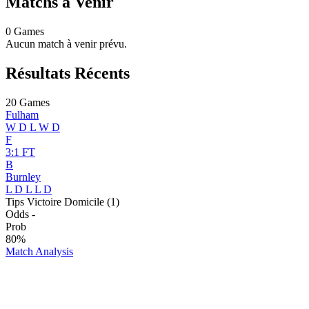
Matchs à Venir
0 Games
Aucun match à venir prévu.
Résultats Récents
20 Games
Fulham
W
D
L
W
D
F
3:1
FT
B
Burnley
L
D
L
L
D
Tips
Victoire Domicile (1)
Odds
-
Prob
80%
Match Analysis