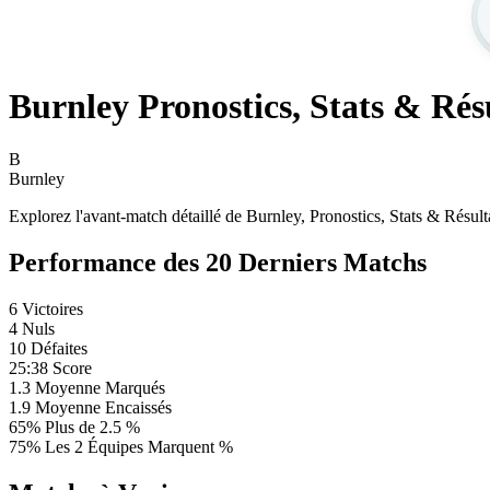
Burnley Pronostics, Stats & Rés
B
Burnley
Explorez l'avant-match détaillé de Burnley, Pronostics, Stats & Résult
Performance des 20 Derniers Matchs
6
Victoires
4
Nuls
10
Défaites
25:38
Score
1.3
Moyenne Marqués
1.9
Moyenne Encaissés
65%
Plus de 2.5 %
75%
Les 2 Équipes Marquent %