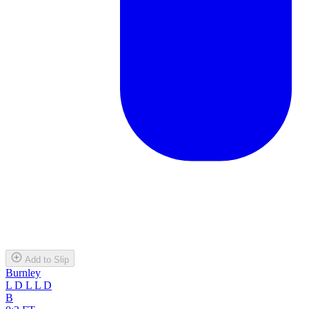
Add to Slip
Burnley
L
D
L
L
D
B