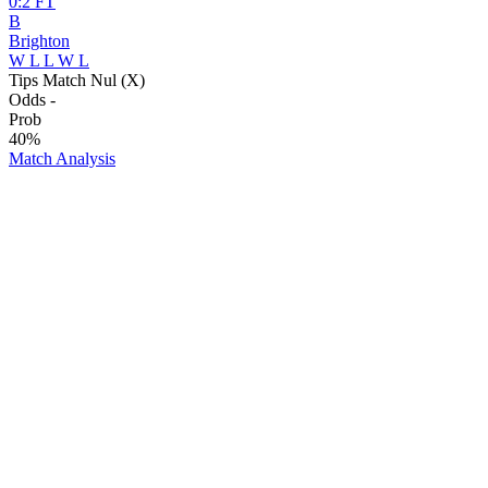
0:2
FT
B
Brighton
W
L
L
W
L
Tips
Match Nul (X)
Odds
-
Prob
40%
Match Analysis