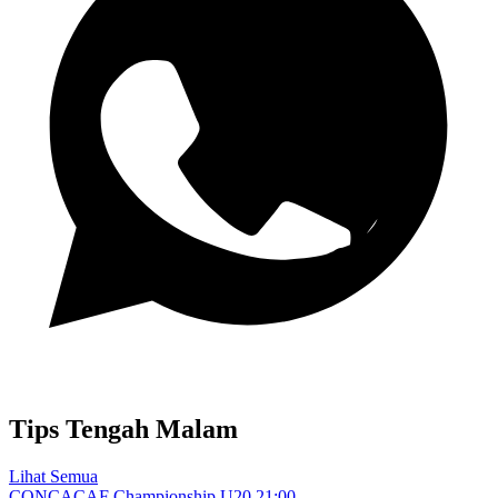
Saluran WhatsApp
Tips Tengah Malam
Lihat Semua
CONCACAF Championship U20
21:00