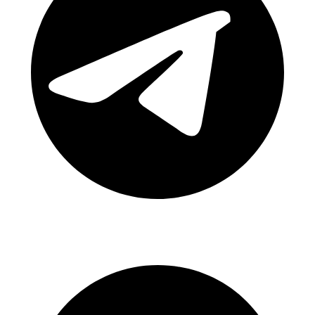
Saluran Telegram