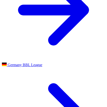
Germany BBL League