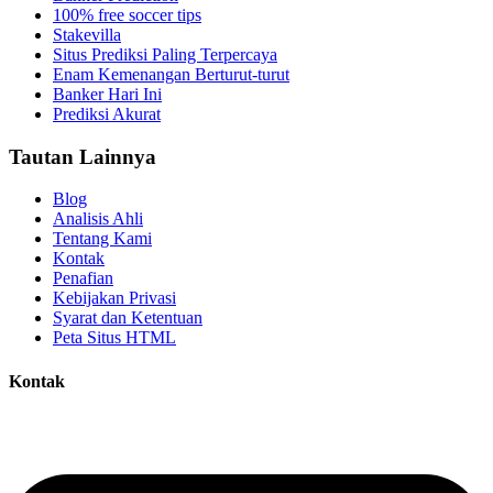
100% free soccer tips
Stakevilla
Situs Prediksi Paling Terpercaya
Enam Kemenangan Berturut-turut
Banker Hari Ini
Prediksi Akurat
Tautan Lainnya
Blog
Analisis Ahli
Tentang Kami
Kontak
Penafian
Kebijakan Privasi
Syarat dan Ketentuan
Peta Situs HTML
Kontak