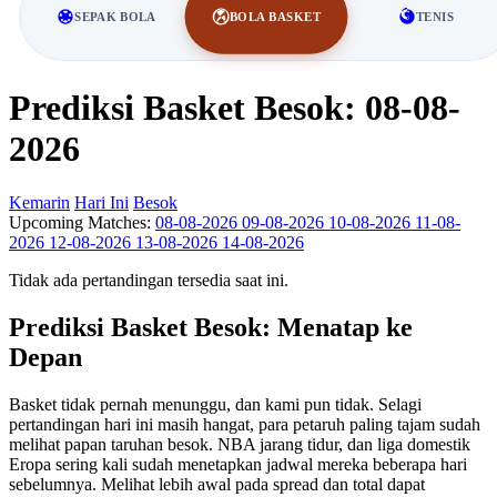
BOLA BASKET
SEPAK BOLA
TENIS
Prediksi Basket Besok: 08-08-
2026
Kemarin
Hari Ini
Besok
Upcoming Matches:
08-08-2026
09-08-2026
10-08-2026
11-08-
2026
12-08-2026
13-08-2026
14-08-2026
Tidak ada pertandingan tersedia saat ini.
Prediksi Basket Besok: Menatap ke
Depan
Basket tidak pernah menunggu, dan kami pun tidak. Selagi
pertandingan hari ini masih hangat, para petaruh paling tajam sudah
melihat papan taruhan besok. NBA jarang tidur, dan liga domestik
Eropa sering kali sudah menetapkan jadwal mereka beberapa hari
sebelumnya. Melihat lebih awal pada spread dan total dapat