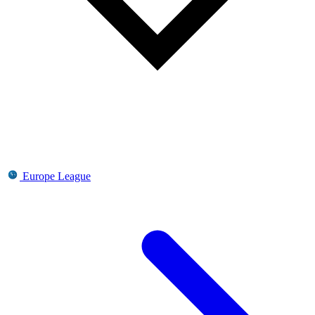
Europe League