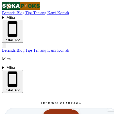
Beranda
Blog
Tips
Tentang Kami
Kontak
Mitra
Install App
Beranda
Blog
Tips
Tentang Kami
Kontak
Mitra
Mitra
Install App
PREDIKSI OLAHRAGA
BARU
BAR