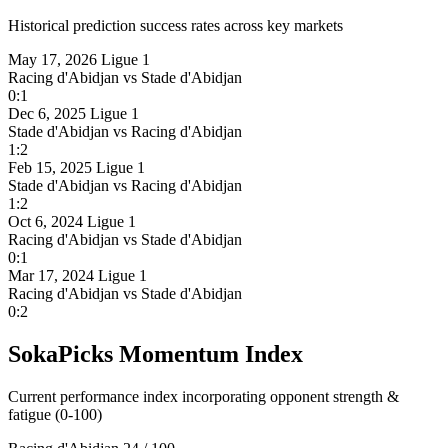
Historical prediction success rates across key markets
May 17, 2026
Ligue 1
Racing d'Abidjan
vs
Stade d'Abidjan
0:1
Dec 6, 2025
Ligue 1
Stade d'Abidjan
vs
Racing d'Abidjan
1:2
Feb 15, 2025
Ligue 1
Stade d'Abidjan
vs
Racing d'Abidjan
1:2
Oct 6, 2024
Ligue 1
Racing d'Abidjan
vs
Stade d'Abidjan
0:1
Mar 17, 2024
Ligue 1
Racing d'Abidjan
vs
Stade d'Abidjan
0:2
SokaPicks Momentum Index
Current performance index incorporating opponent strength &
fatigue (0-100)