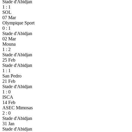
Stade d'Abidjan
1 : 1
SOL
07 Mar
Olympique Sport
0 : 1
Stade d'Abidjan
02 Mar
Mouna
1 : 2
Stade d'Abidjan
25 Feb
Stade d'Abidjan
1 : 1
San Pedro
21 Feb
Stade d'Abidjan
1 : 0
ISCA
14 Feb
ASEC Mimosas
2 : 0
Stade d'Abidjan
31 Jan
Stade d'Abidjan