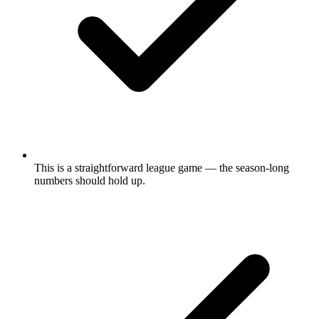
This is a straightforward league game — the season-long
numbers should hold up.