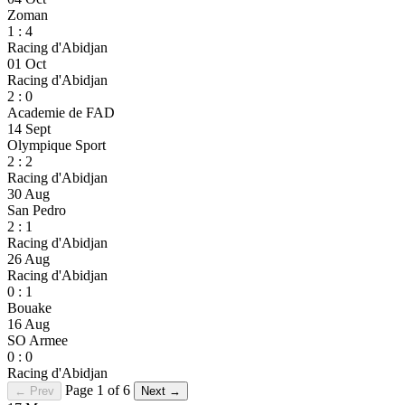
Zoman
1 : 4
Racing d'Abidjan
01 Oct
Racing d'Abidjan
2 : 0
Academie de FAD
14 Sept
Olympique Sport
2 : 2
Racing d'Abidjan
30 Aug
San Pedro
2 : 1
Racing d'Abidjan
26 Aug
Racing d'Abidjan
0 : 1
Bouake
16 Aug
SO Armee
0 : 0
Racing d'Abidjan
Page
1
of 6
← Prev
Next →