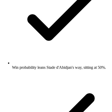
Win probability leans Stade d'Abidjan's way, sitting at 50%.