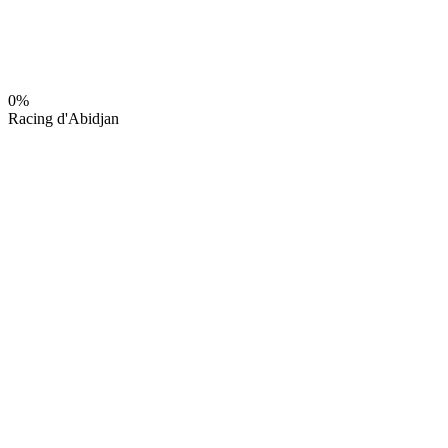
0%
Racing d'Abidjan