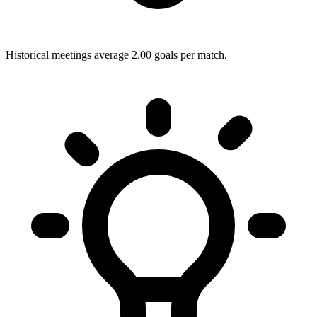
Historical meetings average 2.00 goals per match.