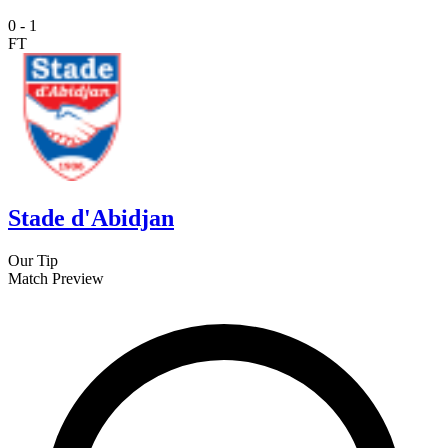
0
-
1
FT
Stade d'Abidjan
Our Tip
Match Preview