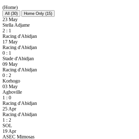
(Home)
All (30)
Home Only (15)
23 May
Stella Adjame
2 : 1
Racing d'Abidjan
17 May
Racing d'Abidjan
0 : 1
Stade d'Abidjan
09 May
Racing d'Abidjan
0 : 2
Korhogo
03 May
Agboville
1 : 0
Racing d'Abidjan
25 Apr
Racing d'Abidjan
1 : 2
SOL
19 Apr
ASEC Mimosas