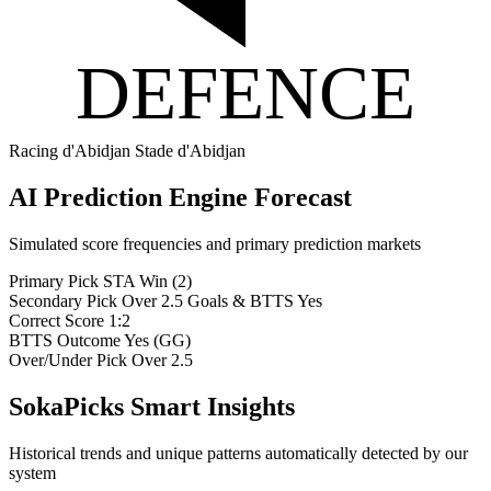
DEFENCE
Racing d'Abidjan
Stade d'Abidjan
AI Prediction Engine Forecast
Simulated score frequencies and primary prediction markets
Primary Pick
STA Win (2)
Secondary Pick
Over 2.5 Goals & BTTS Yes
Correct Score
1:2
BTTS Outcome
Yes (GG)
Over/Under Pick
Over 2.5
SokaPicks Smart Insights
Historical trends and unique patterns automatically detected by our
system