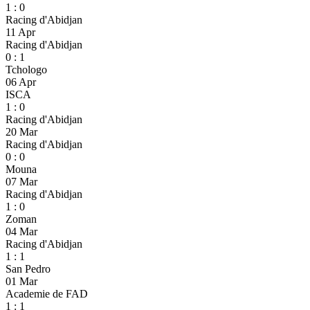
1 : 0
Racing d'Abidjan
11 Apr
Racing d'Abidjan
0 : 1
Tchologo
06 Apr
ISCA
1 : 0
Racing d'Abidjan
20 Mar
Racing d'Abidjan
0 : 0
Mouna
07 Mar
Racing d'Abidjan
1 : 0
Zoman
04 Mar
Racing d'Abidjan
1 : 1
San Pedro
01 Mar
Academie de FAD
1 : 1