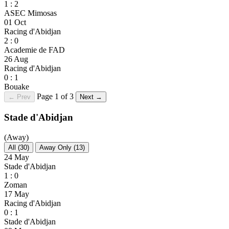
1 : 2
ASEC Mimosas
01 Oct
Racing d'Abidjan
2 : 0
Academie de FAD
26 Aug
Racing d'Abidjan
0 : 1
Bouake
Page
1
of 3
← Prev
Next →
Stade d'Abidjan
(Away)
All (30)
Away Only (13)
24 May
Stade d'Abidjan
1 : 0
Zoman
17 May
Racing d'Abidjan
0 : 1
Stade d'Abidjan