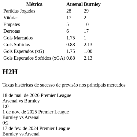
Métrica
Arsenal
Burnley
Partidas Jogadas
28
29
Vitórias
17
2
Empates
5
10
Derrotas
6
17
Gols Marcados
1.75
1
Gols Sofridos
0.88
2.13
Gols Esperados (xG)
1.75
1.00
Gols Esperados Sofridos (xGA)
0.88
2.13
H2H
Taxas históricas de sucesso de previsão nos principais mercados
18 de mai. de 2026
Premier League
Arsenal
vs
Burnley
1:0
1 de nov. de 2025
Premier League
Burnley
vs
Arsenal
0:2
17 de fev. de 2024
Premier League
Burnley
vs
Arsenal