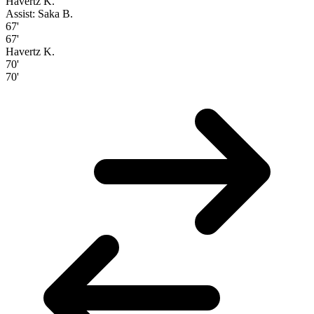
Havertz K.
Assist: Saka B.
67'
67'
Havertz K.
70'
70'