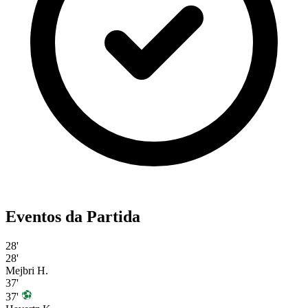
Eventos da Partida
28'
28'
Mejbri H.
37'
37'