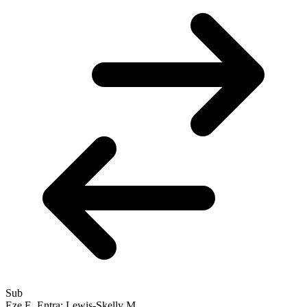
Sub
Eze E.
Entra: Lewis-Skelly M.