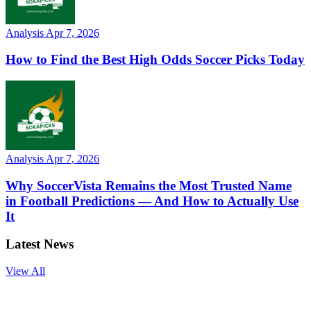
Analysis
Apr 7, 2026
How to Find the Best High Odds Soccer Picks Today
Analysis
Apr 7, 2026
Why SoccerVista Remains the Most Trusted Name
in Football Predictions — And How to Actually Use
It
Latest News
View All