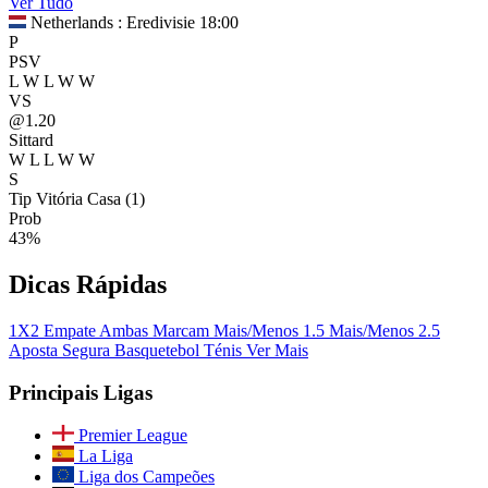
Ver Tudo
Netherlands : Eredivisie
18:00
P
PSV
L
W
L
W
W
VS
@1.20
Sittard
W
L
L
W
W
S
Tip
Vitória Casa (1)
Prob
43%
Dicas Rápidas
1X2
Empate
Ambas Marcam
Mais/Menos 1.5
Mais/Menos 2.5
Aposta Segura
Basquetebol
Ténis
Ver Mais
Principais Ligas
Premier League
La Liga
Liga dos Campeões