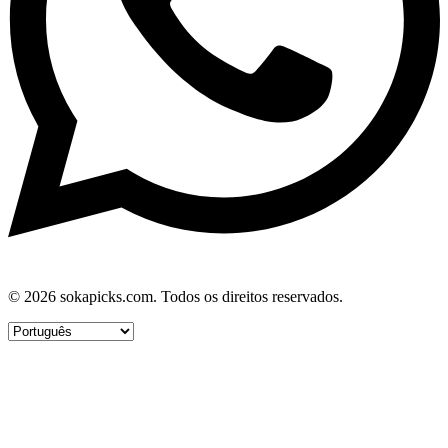
© 2026 sokapicks.com. Todos os direitos reservados.