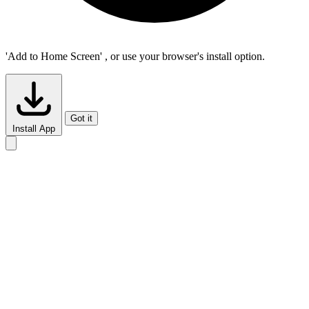
'Add to Home Screen'
, or use your browser's install option.
Got it
Install App