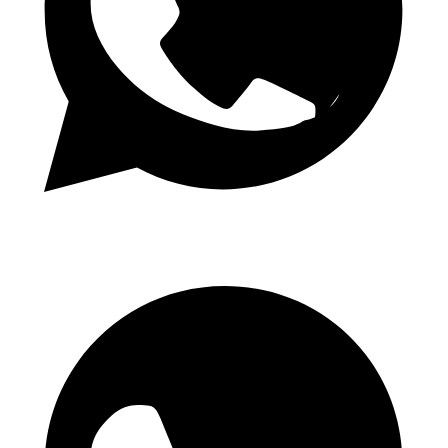
Daily 1.50 Odds