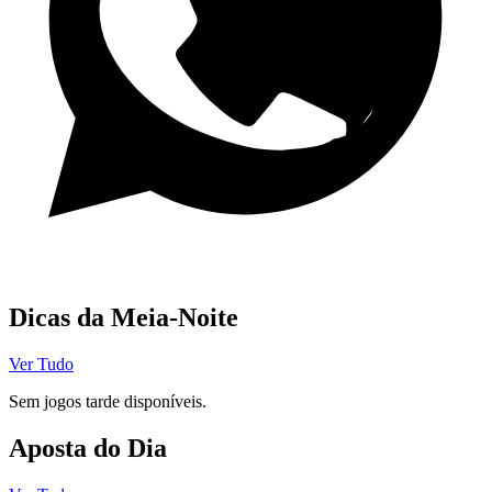
Canal WhatsApp
Dicas da Meia-Noite
Ver Tudo
Sem jogos tarde disponíveis.
Aposta do Dia