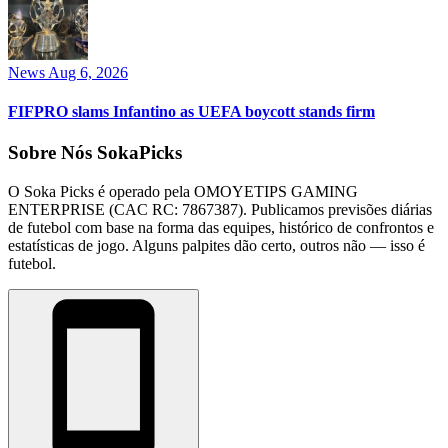
News
Aug 6, 2026
FIFPRO slams Infantino as UEFA boycott stands firm
Sobre Nós SokaPicks
O Soka Picks é operado pela OMOYETIPS GAMING
ENTERPRISE (CAC RC: 7867387). Publicamos previsões diárias
de futebol com base na forma das equipes, histórico de confrontos e
estatísticas de jogo. Alguns palpites dão certo, outros não — isso é
futebol.