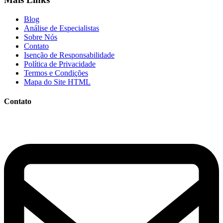
Blog
Análise de Especialistas
Sobre Nós
Contato
Isenção de Responsabilidade
Política de Privacidade
Termos e Condições
Mapa do Site HTML
Contato