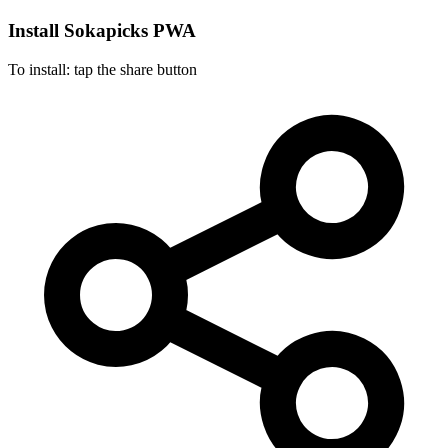
Install Sokapicks
PWA
To install: tap the share button