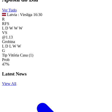
Ver Tudo
Latvia : Virsliga
16:30
R
RFS
L
D
W
W
W
VS
@1.13
Grobina
L
D
L
W
W
G
Tip
Vitória Casa (1)
Prob
47%
Latest News
View All