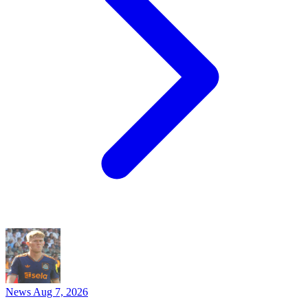
News
Aug 7, 2026