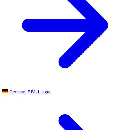
Germany BBL League