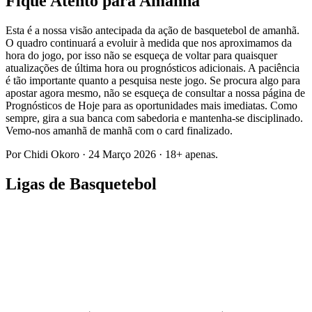
Fique Atento para Amanhã
Esta é a nossa visão antecipada da ação de basquetebol de amanhã.
O quadro continuará a evoluir à medida que nos aproximamos da
hora do jogo, por isso não se esqueça de voltar para quaisquer
atualizações de última hora ou prognósticos adicionais. A paciência
é tão importante quanto a pesquisa neste jogo. Se procura algo para
apostar agora mesmo, não se esqueça de consultar a nossa página de
Prognósticos de Hoje para as oportunidades mais imediatas. Como
sempre, gira a sua banca com sabedoria e mantenha-se disciplinado.
Vemo-nos amanhã de manhã com o card finalizado.
Por Chidi Okoro · 24 Março 2026 · 18+ apenas.
Ligas de Basquetebol