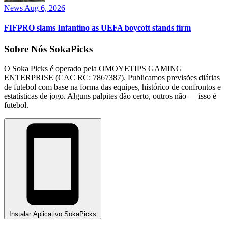
News
Aug 6, 2026
FIFPRO slams Infantino as UEFA boycott stands firm
Sobre Nós SokaPicks
O Soka Picks é operado pela OMOYETIPS GAMING
ENTERPRISE (CAC RC: 7867387). Publicamos previsões diárias
de futebol com base na forma das equipes, histórico de confrontos e
estatísticas de jogo. Alguns palpites dão certo, outros não — isso é
futebol.
Instalar Aplicativo SokaPicks