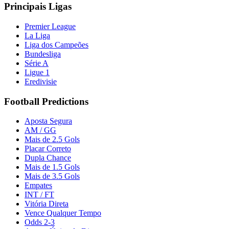
Principais Ligas
Premier League
La Liga
Liga dos Campeões
Bundesliga
Série A
Ligue 1
Eredivisie
Football Predictions
Aposta Segura
AM / GG
Mais de 2.5 Gols
Placar Correto
Dupla Chance
Mais de 1.5 Gols
Mais de 3.5 Gols
Empates
INT / FT
Vitória Direta
Vence Qualquer Tempo
Odds 2-3