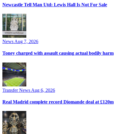
Newcastle Tell Man Utd: Lewis Hall Is Not For Sale
News
Aug 7, 2026
Toney charged with assault causing actual bodily harm
Transfer News
Aug 6, 2026
Real Madrid complete record Diomande deal at £120m