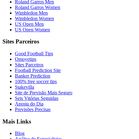
Roland Garros Men
Roland Garros Women
Wimbledon Men
Wimbledon Women
US Open Men
US Open Women
Sites Parceiros
Good Football Tips
Omoyetips
Sites Parceiros
Football Prediction Site
Banker Prediction
100% free soccer tips
Stakevilla
Site de Previsão Mais Seguro
Seis Vitórias Seguidas
Aposta do Dia
Previsões Precisas
Mais Links
Blog
Análise de Especialistas