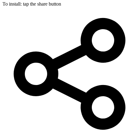
To install: tap the share button