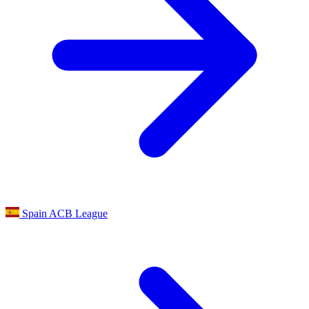
Spain ACB League