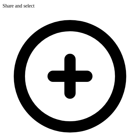
Share
and select