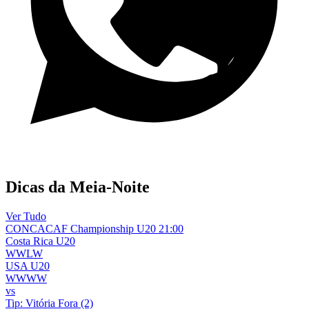
Canal WhatsApp
Dicas da Meia-Noite
Ver Tudo
CONCACAF Championship U20
21:00
Costa Rica U20
W
W
L
W
USA U20
W
W
W
W
vs
Tip:
Vitória Fora (2)