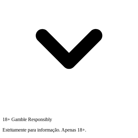
18+
Gamble Responsibly
Estritamente para informação. Apenas 18+.