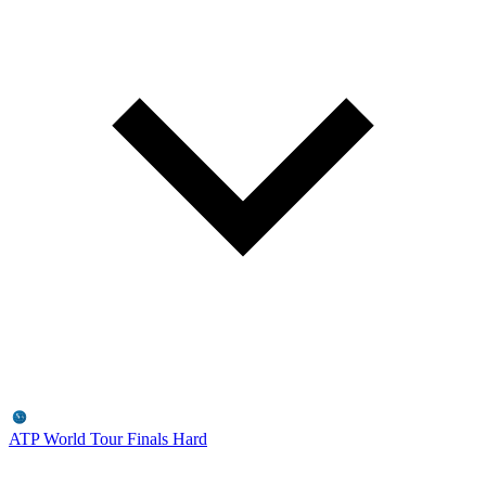
ATP World Tour Finals
Hard