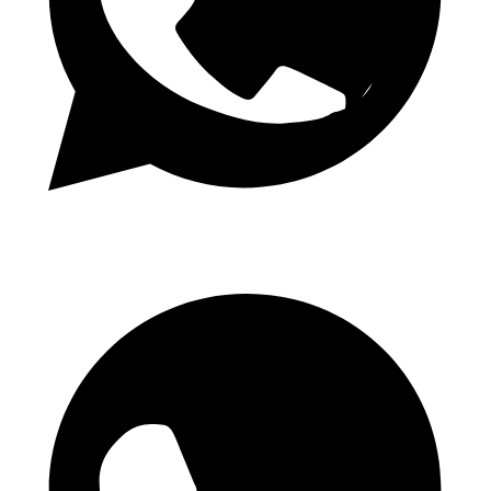
Daily 1.50 Odds