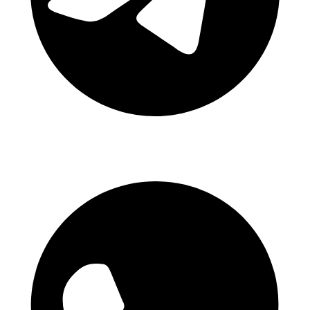
Canal Telegram