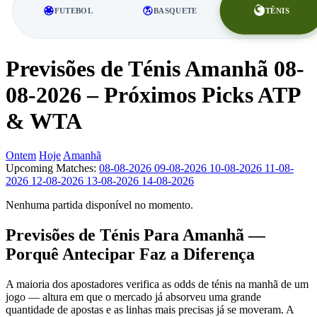
TÊNIS
FUTEBOL
BASQUETE
Previsões de Ténis Amanhã 08-
08-2026 – Próximos Picks ATP
& WTA
Ontem
Hoje
Amanhã
Upcoming Matches:
08-08-2026
09-08-2026
10-08-2026
11-08-
2026
12-08-2026
13-08-2026
14-08-2026
Nenhuma partida disponível no momento.
Previsões de Ténis Para Amanhã —
Porquê Antecipar Faz a Diferença
A maioria dos apostadores verifica as odds de ténis na manhã de um
jogo — altura em que o mercado já absorveu uma grande
quantidade de apostas e as linhas mais precisas já se moveram. A