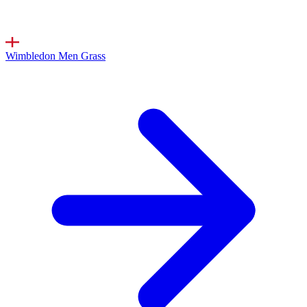
Wimbledon Men
Grass