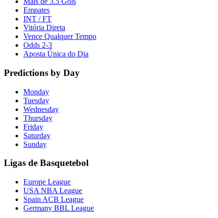
Mais de 3.5 Gols
Empates
INT / FT
Vitória Direta
Vence Qualquer Tempo
Odds 2-3
Aposta Única do Dia
Predictions by Day
Monday
Tuesday
Wednesday
Thursday
Friday
Saturday
Sunday
Ligas de Basquetebol
Europe League
USA NBA League
Spain ACB League
Germany BBL League