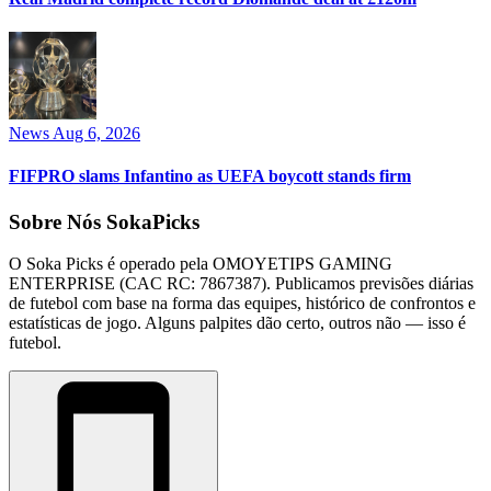
News
Aug 6, 2026
FIFPRO slams Infantino as UEFA boycott stands firm
Sobre Nós SokaPicks
O Soka Picks é operado pela OMOYETIPS GAMING
ENTERPRISE (CAC RC: 7867387). Publicamos previsões diárias
de futebol com base na forma das equipes, histórico de confrontos e
estatísticas de jogo. Alguns palpites dão certo, outros não — isso é
futebol.