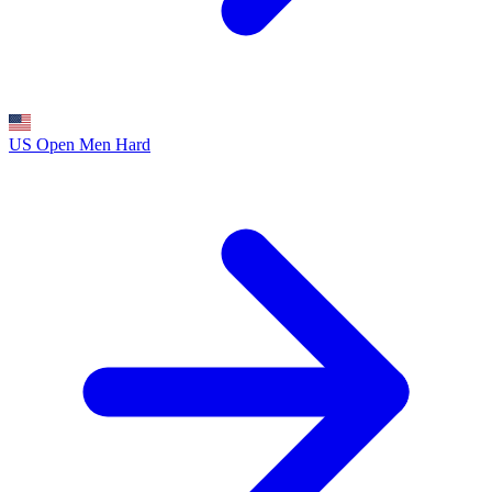
US Open Men
Hard