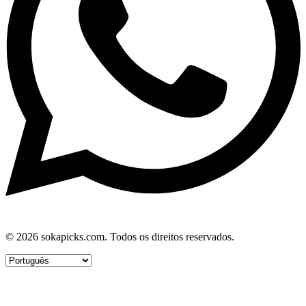
© 2026 sokapicks.com. Todos os direitos reservados.