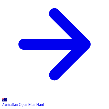
Australian Open Men
Hard