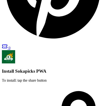
0
Install Sokapicks
PWA
To install: tap the share button