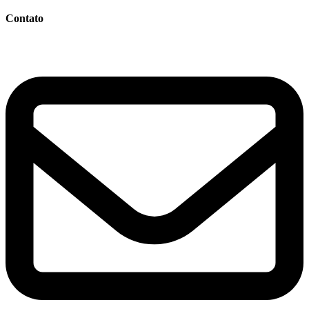
Contato