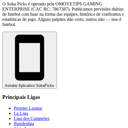
O Soka Picks é operado pela OMOYETIPS GAMING
ENTERPRISE (CAC RC: 7867387). Publicamos previsões diárias
de futebol com base na forma das equipes, histórico de confrontos e
estatísticas de jogo. Alguns palpites dão certo, outros não — isso é
futebol.
Instalar Aplicativo SokaPicks
Principais Ligas
Premier League
La Liga
Liga dos Campeões
Bundesliga