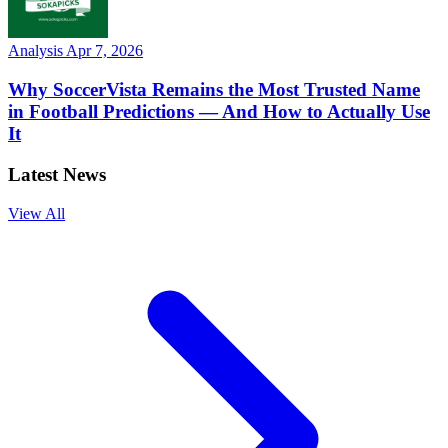
Analysis
Apr 7, 2026
Why SoccerVista Remains the Most Trusted Name
in Football Predictions — And How to Actually Use
It
Latest News
View All