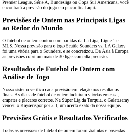
Premier League, Série A, Bundesliga ou Copa Sul-Americana, você
encontrará a previsão do jogo e o placar final aqui.
Previsões de Ontem nas Principais Ligas
ao Redor do Mundo
O futebol de ontem contou com partidas da La Liga, Ligue 1 e
MLS. Nossa previsão para o jogo Seattle Sounders vs. LA Galaxy
foi uma vitória para o Sounders, e se concretizou. Da Ásia à Europa,
as previsões cobriram mais de 30 ligas com alta precisão.
Resultados de Futebol de Ontem com
Análise de Jogo
Nosso sistema verifica cada previsão em relação aos resultados
finais. As dicas de futebol de ontem incluíram vitórias em casa,
empates e placares corretos. Na Süper Lig da Turquia, o Galatasaray
venceu o Kayserispor por 2-1, um acerto exato da nossa equipe.
Previsões Grátis e Resultados Verificados
Todas as previsões de futebol de ontem foram gratuitas e baseadas