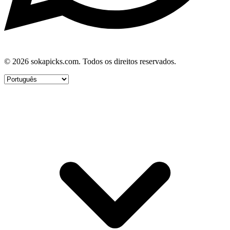
© 2026 sokapicks.com. Todos os direitos reservados.