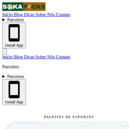
Início
Blog
Dicas
Sobre Nós
Contato
Parceiros
Install App
Início
Blog
Dicas
Sobre Nós
Contato
Parceiros
Parceiros
Install App
PALPITES DE ESPORTES
NOVO
NOV