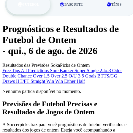
FUTEBOL
BASQUETE
TÊNIS
Prognósticos e Resultados de
Futebol de Ontem
- qui., 6 de ago. de 2026
Resultados das Previsões SokaPicks de Ontem
Free Tips
All Predictions
Sure Banker
Super Single
2-to-3 Odds
Double Chance
Over 1.5
Over 2.5
O/U 3.5 Goals
BTTS/GG
Draws
HT/FT
Straight Win
Win Either Half
Nenhuma partida disponível no momento.
Previsões de Futebol Precisas e
Resultados de Jogos de Ontem
A Soccerpicks traz para você prognósticos de futebol verificados e
resultados dos jogos de ontem. Esteja você acompanhando a