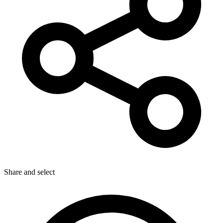
Share
and select