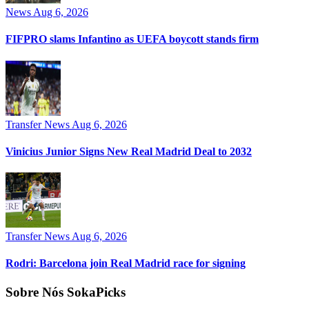
News
Aug 6, 2026
FIFPRO slams Infantino as UEFA boycott stands firm
Transfer News
Aug 6, 2026
Vinicius Junior Signs New Real Madrid Deal to 2032
Transfer News
Aug 6, 2026
Rodri: Barcelona join Real Madrid race for signing
Sobre Nós SokaPicks